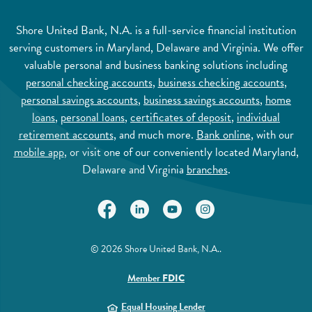
Shore United Bank, N.A. is a full-service financial institution
serving customers in Maryland, Delaware and Virginia. We offer
valuable personal and business banking solutions including
personal checking accounts
,
business checking accounts
,
personal savings accounts
,
business savings accounts
,
home
loans
,
personal loans
,
certificates of deposit
,
individual
retirement accounts
, and much more.
Bank online
, with our
mobile app
, or visit one of our conveniently located Maryland,
Delaware and Virginia
branches
.
(Opens in a new Window)
(Opens in a new Window)
(Opens in a new Window)
(Opens in a new Wi
©
2026
Shore United Bank, N.A..
(Opens in a new Window)
Member
FDIC
(Opens in a new Window)
Equal Housing Lender