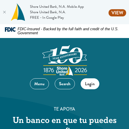
Shore United Bank, N.A. Mobile App
(O
Shore United Bank, N.A.
VIEW
FREE - In Google Play
Home
Download
FDIC-Insured - Backed by the full faith and credit of the U.S.
Government
Skip
Acrobat
to
Reader
main
5.0
content
or
Skip
higher
to
to
footer
view
Menu
Search
Login
.pdf
files.
TE APOYA
Un banco en que tu puedes